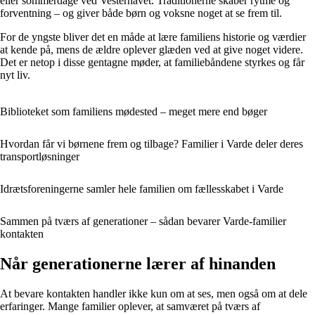
eller sommerdage ved Vesterhavet. Traditionerne skaber rytme og
forventning – og giver både børn og voksne noget at se frem til.
For de yngste bliver det en måde at lære familiens historie og værdier
at kende på, mens de ældre oplever glæden ved at give noget videre.
Det er netop i disse gentagne møder, at familiebåndene styrkes og får
nyt liv.
Biblioteket som familiens mødested – meget mere end bøger
Hvordan får vi børnene frem og tilbage? Familier i Varde deler deres
transportløsninger
Idrætsforeningerne samler hele familien om fællesskabet i Varde
Sammen på tværs af generationer – sådan bevarer Varde-familier
kontakten
Når generationerne lærer af hinanden
At bevare kontakten handler ikke kun om at ses, men også om at dele
erfaringer. Mange familier oplever, at samværet på tværs af