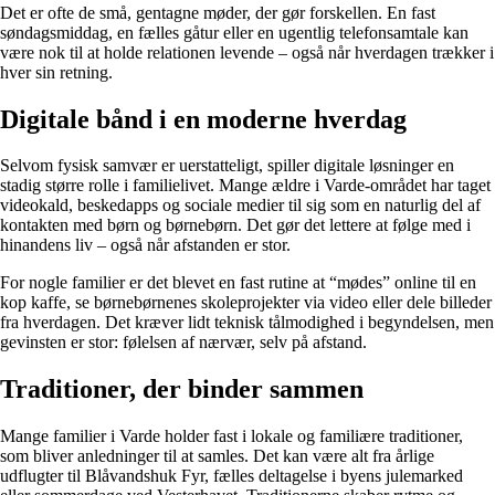
Det er ofte de små, gentagne møder, der gør forskellen. En fast
søndagsmiddag, en fælles gåtur eller en ugentlig telefonsamtale kan
være nok til at holde relationen levende – også når hverdagen trækker i
hver sin retning.
Digitale bånd i en moderne hverdag
Selvom fysisk samvær er uerstatteligt, spiller digitale løsninger en
stadig større rolle i familielivet. Mange ældre i Varde-området har taget
videokald, beskedapps og sociale medier til sig som en naturlig del af
kontakten med børn og børnebørn. Det gør det lettere at følge med i
hinandens liv – også når afstanden er stor.
For nogle familier er det blevet en fast rutine at “mødes” online til en
kop kaffe, se børnebørnenes skoleprojekter via video eller dele billeder
fra hverdagen. Det kræver lidt teknisk tålmodighed i begyndelsen, men
gevinsten er stor: følelsen af nærvær, selv på afstand.
Traditioner, der binder sammen
Mange familier i Varde holder fast i lokale og familiære traditioner,
som bliver anledninger til at samles. Det kan være alt fra årlige
udflugter til Blåvandshuk Fyr, fælles deltagelse i byens julemarked