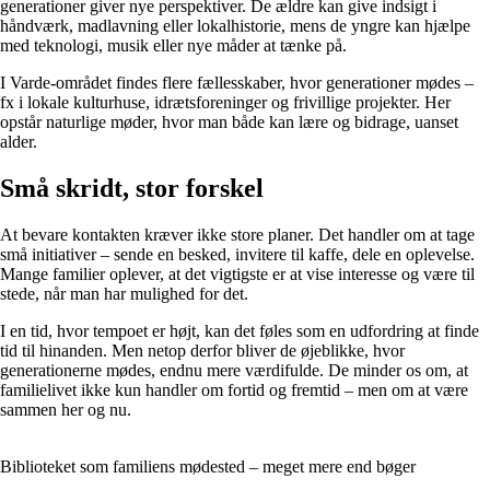
generationer giver nye perspektiver. De ældre kan give indsigt i
håndværk, madlavning eller lokalhistorie, mens de yngre kan hjælpe
med teknologi, musik eller nye måder at tænke på.
I Varde-området findes flere fællesskaber, hvor generationer mødes –
fx i lokale kulturhuse, idrætsforeninger og frivillige projekter. Her
opstår naturlige møder, hvor man både kan lære og bidrage, uanset
alder.
Små skridt, stor forskel
At bevare kontakten kræver ikke store planer. Det handler om at tage
små initiativer – sende en besked, invitere til kaffe, dele en oplevelse.
Mange familier oplever, at det vigtigste er at vise interesse og være til
stede, når man har mulighed for det.
I en tid, hvor tempoet er højt, kan det føles som en udfordring at finde
tid til hinanden. Men netop derfor bliver de øjeblikke, hvor
generationerne mødes, endnu mere værdifulde. De minder os om, at
familielivet ikke kun handler om fortid og fremtid – men om at være
sammen her og nu.
Biblioteket som familiens mødested – meget mere end bøger