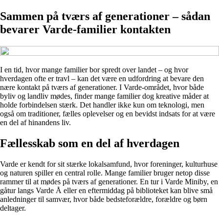
Sammen på tværs af generationer – sådan
bevarer Varde-familier kontakten
I en tid, hvor mange familier bor spredt over landet – og hvor
hverdagen ofte er travl – kan det være en udfordring at bevare den
nære kontakt på tværs af generationer. I Varde-området, hvor både
byliv og landliv mødes, finder mange familier dog kreative måder at
holde forbindelsen stærk. Det handler ikke kun om teknologi, men
også om traditioner, fælles oplevelser og en bevidst indsats for at være
en del af hinandens liv.
Fællesskab som en del af hverdagen
Varde er kendt for sit stærke lokalsamfund, hvor foreninger, kulturhuse
og naturen spiller en central rolle. Mange familier bruger netop disse
rammer til at mødes på tværs af generationer. En tur i Varde Miniby, en
gåtur langs Varde Å eller en eftermiddag på biblioteket kan blive små
anledninger til samvær, hvor både bedsteforældre, forældre og børn
deltager.