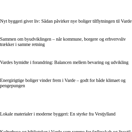
Nyt byggeri giver liv: Sådan påvirker nye boliger tilflytningen til Varde
Sammen om byudviklingen – når kommune, borgere og erhvervsliv
trækker i samme retning
Vardes bymidte i forandring: Balancen mellem bevaring og udvikling
Energirigtige boliger vinder frem i Varde – godt for både klimaet og
pengepungen
Lokale materialer i moderne byggeri: En styrke fra Vestjylland
Kulturhuse og biblioteker i Varde som ramme for fællesskab og livsstil