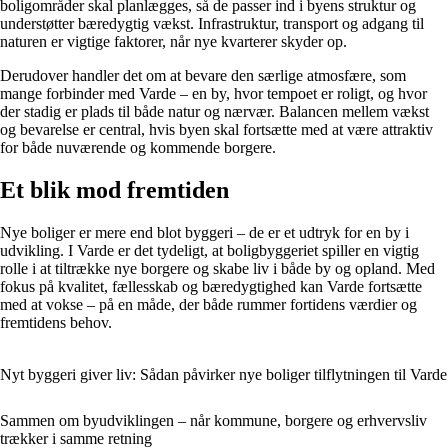
boligområder skal planlægges, så de passer ind i byens struktur og
understøtter bæredygtig vækst. Infrastruktur, transport og adgang til
naturen er vigtige faktorer, når nye kvarterer skyder op.
Derudover handler det om at bevare den særlige atmosfære, som
mange forbinder med Varde – en by, hvor tempoet er roligt, og hvor
der stadig er plads til både natur og nærvær. Balancen mellem vækst
og bevarelse er central, hvis byen skal fortsætte med at være attraktiv
for både nuværende og kommende borgere.
Et blik mod fremtiden
Nye boliger er mere end blot byggeri – de er et udtryk for en by i
udvikling. I Varde er det tydeligt, at boligbyggeriet spiller en vigtig
rolle i at tiltrække nye borgere og skabe liv i både by og opland. Med
fokus på kvalitet, fællesskab og bæredygtighed kan Varde fortsætte
med at vokse – på en måde, der både rummer fortidens værdier og
fremtidens behov.
Nyt byggeri giver liv: Sådan påvirker nye boliger tilflytningen til Varde
Sammen om byudviklingen – når kommune, borgere og erhvervsliv
trækker i samme retning