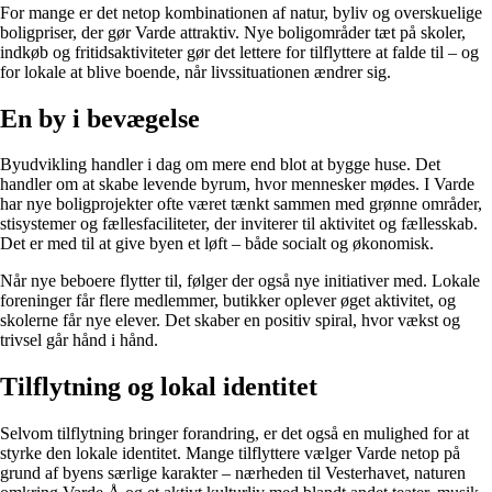
For mange er det netop kombinationen af natur, byliv og overskuelige
boligpriser, der gør Varde attraktiv. Nye boligområder tæt på skoler,
indkøb og fritidsaktiviteter gør det lettere for tilflyttere at falde til – og
for lokale at blive boende, når livssituationen ændrer sig.
En by i bevægelse
Byudvikling handler i dag om mere end blot at bygge huse. Det
handler om at skabe levende byrum, hvor mennesker mødes. I Varde
har nye boligprojekter ofte været tænkt sammen med grønne områder,
stisystemer og fællesfaciliteter, der inviterer til aktivitet og fællesskab.
Det er med til at give byen et løft – både socialt og økonomisk.
Når nye beboere flytter til, følger der også nye initiativer med. Lokale
foreninger får flere medlemmer, butikker oplever øget aktivitet, og
skolerne får nye elever. Det skaber en positiv spiral, hvor vækst og
trivsel går hånd i hånd.
Tilflytning og lokal identitet
Selvom tilflytning bringer forandring, er det også en mulighed for at
styrke den lokale identitet. Mange tilflyttere vælger Varde netop på
grund af byens særlige karakter – nærheden til Vesterhavet, naturen