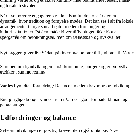
omkring Varde Å og et aktivt kulturliv med blandt andet teater, musik
og lokale festivaler.
Når nye borgere engagerer sig i lokalsamfundet, opstår der en
dynamik, hvor tradition og fornyelse mødes. Det kan ses i alt fra lokale
arrangementer til nye samarbejder mellem foreninger og
kulturinstitutioner. På den måde bliver tilflytningen ikke blot et
spørgsmål om befolkningstal, men om fællesskab og livskvalitet.
Nyt byggeri giver liv: Sådan påvirker nye boliger tilflytningen til Varde
Sammen om byudviklingen – når kommune, borgere og erhvervsliv
trækker i samme retning
Vardes bymidte i forandring: Balancen mellem bevaring og udvikling
Energirigtige boliger vinder frem i Varde – godt for både klimaet og
pengepungen
Udfordringer og balance
Selvom udviklingen er positiv, kræver den også omtanke. Nye