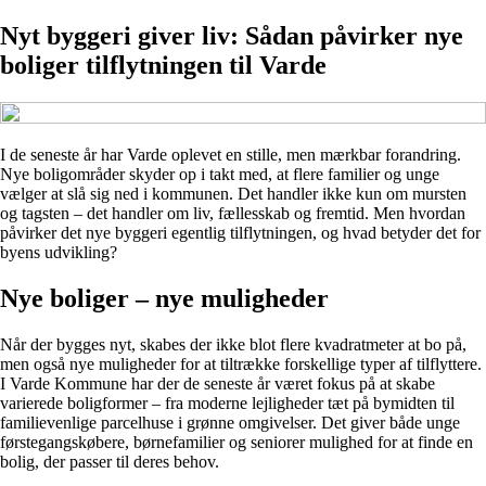
Nyt byggeri giver liv: Sådan påvirker nye
boliger tilflytningen til Varde
I de seneste år har Varde oplevet en stille, men mærkbar forandring.
Nye boligområder skyder op i takt med, at flere familier og unge
vælger at slå sig ned i kommunen. Det handler ikke kun om mursten
og tagsten – det handler om liv, fællesskab og fremtid. Men hvordan
påvirker det nye byggeri egentlig tilflytningen, og hvad betyder det for
byens udvikling?
Nye boliger – nye muligheder
Når der bygges nyt, skabes der ikke blot flere kvadratmeter at bo på,
men også nye muligheder for at tiltrække forskellige typer af tilflyttere.
I Varde Kommune har der de seneste år været fokus på at skabe
varierede boligformer – fra moderne lejligheder tæt på bymidten til
familievenlige parcelhuse i grønne omgivelser. Det giver både unge
førstegangskøbere, børnefamilier og seniorer mulighed for at finde en
bolig, der passer til deres behov.