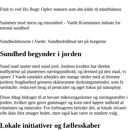
Find ro ved Ho Bugt: Oplev naturen som din kilde til mindfulness
Sammen mod stress og ensomhed – Varde Kommunes indsats for
mental sundhed
Sundhedshusene i Varde: Sundhedstilbud tæt på borgerne
Sundhed begynder i jorden
Sund mad starter med sund jord. Jordens kvalitet har direkte
indflydelse på planternes næringsindhold, og dermed på den mad, vi
spiser. I Varde-området arbejdes der mange steder med at fremme
jordens frugtbarhed gennem skånsomme dyrkningsmetoder, som fx
sædskifte, reduceret brug af pesticider og øget fokus på naturpleje.
Disse tiltag bidrager til at bevare mikroorganismer og næringsstoffer i
jorden, hvilket igen giver grøntsager og korn med højere indhold af
vitaminer og mineraler. For forbrugeren betyder det, at lokale råvarer
ofte ikke blot smager bedre, men også kan være et sundere valg.
Lokale initiativer og fællesskaber