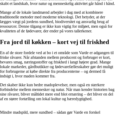
skabt et landskab, hvor natur og menneskelig aktivitet går hånd i hånd.
Mange af de lokale landmænd arbejder i dag med at kombinere
traditionelle metoder med moderne teknologi. Det betyder, at der
lægges vægt på jordens sundhed, biodiversitet og ansvarlig brug af
ressourcer. Denne tilgang er ikke kun vigtig for miljøet, men også for
kvaliteten af de fødevarer, der ender på vores tallerkener.
Fra jord til køkken – kort vej til friskhed
En af de store fordele ved at bo i et område som Varde er adgangen til
friske råvarer. Når afstanden mellem producent og forbruger er kort,
bevares smag, næringsstoffer og friskhed i langt højere grad. Mange
lokale markeder, gårdbutikker og fødevarefællesskaber gør det muligt
for forbrugerne at købe direkte fra producenterne – og dermed få
indsigt i, hvor maden kommer fra.
Det skaber ikke kun bedre madoplevelser, men også en stærkere
forbindelse mellem mennesker og natur. Når man kender historien bag
sine råvarer, bliver måltidet mere end blot ernæring – det bliver en del
af en større fortælling om lokal kultur og bæredygtighed.
Mindre madspild, mere sundhed – sådan gør Varde en forskel