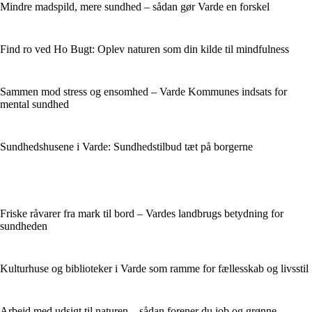
Mindre madspild, mere sundhed – sådan gør Varde en forskel
Find ro ved Ho Bugt: Oplev naturen som din kilde til mindfulness
Sammen mod stress og ensomhed – Varde Kommunes indsats for
mental sundhed
Sundhedshusene i Varde: Sundhedstilbud tæt på borgerne
Friske råvarer fra mark til bord – Vardes landbrugs betydning for
sundheden
Kulturhuse og biblioteker i Varde som ramme for fællesskab og livsstil
Arbejd med udsigt til naturen – sådan forener du job og grønne