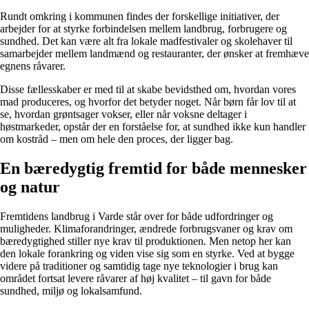
Rundt omkring i kommunen findes der forskellige initiativer, der
arbejder for at styrke forbindelsen mellem landbrug, forbrugere og
sundhed. Det kan være alt fra lokale madfestivaler og skolehaver til
samarbejder mellem landmænd og restauranter, der ønsker at fremhæve
egnens råvarer.
Disse fællesskaber er med til at skabe bevidsthed om, hvordan vores
mad produceres, og hvorfor det betyder noget. Når børn får lov til at
se, hvordan grøntsager vokser, eller når voksne deltager i
høstmarkeder, opstår der en forståelse for, at sundhed ikke kun handler
om kostråd – men om hele den proces, der ligger bag.
En bæredygtig fremtid for både mennesker
og natur
Fremtidens landbrug i Varde står over for både udfordringer og
muligheder. Klimaforandringer, ændrede forbrugsvaner og krav om
bæredygtighed stiller nye krav til produktionen. Men netop her kan
den lokale forankring og viden vise sig som en styrke. Ved at bygge
videre på traditioner og samtidig tage nye teknologier i brug kan
området fortsat levere råvarer af høj kvalitet – til gavn for både
sundhed, miljø og lokalsamfund.