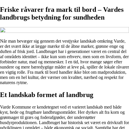
Friske råvarer fra mark til bord – Vardes
landbrugs betydning for sundheden
Når man bevæger sig gennem det vestjyske landskab omkring Varde,
er det svært ikke at lægge mærke til de åbne marker, grønne enge og
duften af frisk jord. Landbruget har i generationer været en central del
af områdets identitet – ikke kun som erhverv, men som en livsform, der
forbinder natur, mad og mennesker. I en tid, hvor mange søger efter
sundere og mere bæredygtige måder at leve på, spiller de lokale råvarer
en vigtig rolle. Fra mark til bord handler ikke blot om madproduktion,
men om en hel kultur, der værner om kvalitet, nærhed og respekt for
naturens rytme.
Et landskab formet af landbrug
Varde Kommune er kendetegnet ved et varieret landskab med både
kyst, hede og frugtbare landbrugsområder. Her dyrkes alt fra korn og
grøntsager til græs og foderafgrøder, der understøtter
husdyrproduktionen. Landbruget har historisk set været en drivkraft for
udviklingen i området – både økonomisk og socialt. Samtidig har det